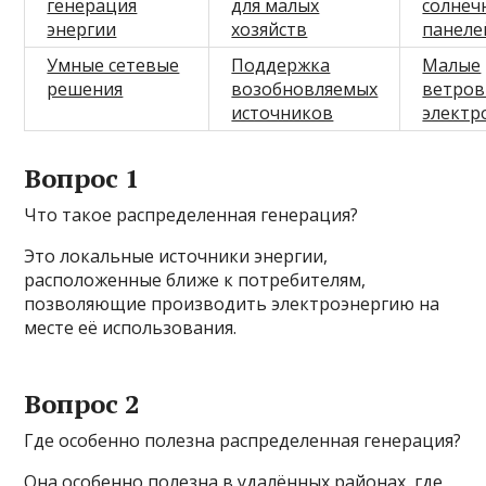
генерация
для малых
солнеч
энергии
хозяйств
панеле
Умные сетевые
Поддержка
Малые
решения
возобновляемых
ветро
источников
электр
Вопрос 1
Что такое распределенная генерация?
Это локальные источники энергии,
расположенные ближе к потребителям,
позволяющие производить электроэнергию на
месте её использования.
Вопрос 2
Где особенно полезна распределенная генерация?
Она особенно полезна в удалённых районах, где