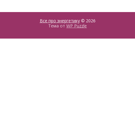
Все про энергетику
© 2026
Тема от
WP Puzzle