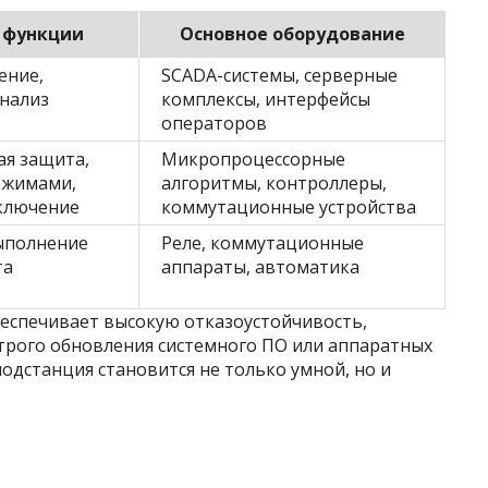
 функции
Основное оборудование
ение,
SCADA-системы, серверные
анализ
комплексы, интерфейсы
операторов
ая защита,
Микропроцессорные
ежимами,
алгоритмы, контроллеры,
ключение
коммутационные устройства
ыполнение
Реле, коммутационные
та
аппараты, автоматика
беспечивает высокую отказоустойчивость,
рого обновления системного ПО или аппаратных
одстанция становится не только умной, но и
х