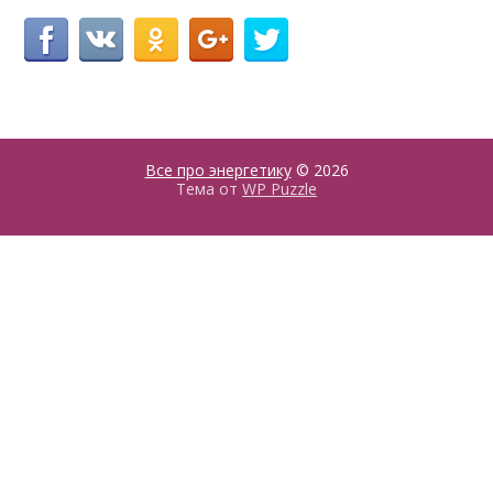
Все про энергетику
© 2026
Тема от
WP Puzzle