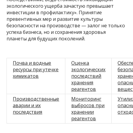
экологического ущерба зачастую превышает
инвестиции в профилактику». Принятие
превентивных мер и развитие культуры
безопасности на производстве — залог не только
успеха бизнеса, но и сохранения здоровья
планеты для будущих поколений.
Почва и водные
Оценка
Обесп
ресурсы при утечке
экологических
безоп
химикатов
последствий
хране
хранения
опасн
реагентов
вещес
Производственные
Мониторинг
Утили
аварии и их
выбросов при
опасн
последствия
хранении
отход
реагентов