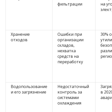
фильтрации
на уг
элек
Хранение
Ошибки при
30% о
отходов
организации
утил
складов,
безоп
нехватка
разли
средств на
реги
переработку
Водопользование
Недостаточный
Загря
и его загрязнение
контроль за
в 202
системами
авари
охлаждения