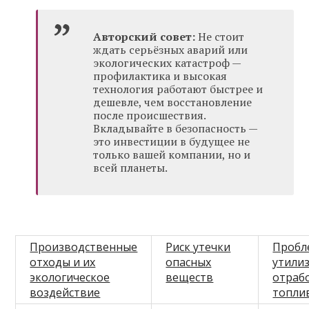
Авторский совет:
Не стоит
ждать серьёзных аварий или
экологических катастроф —
профилактика и высокая
технология работают быстрее и
дешевле, чем восстановление
после происшествия.
Вкладывайте в безопасность —
это инвестиции в будущее не
только вашей компании, но и
всей планеты.
Производственные
Риск утечки
Пробл
отходы и их
опасных
утили
экологическое
веществ
отраб
воздействие
топли