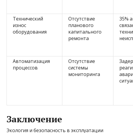
Технический
Отсутствие
35% 
износ
планового
связа
оборудования
капитального
техн
ремонта
неис
Автоматизация
Отсутствие
Заде
процессов
системы
реаг
мониторинга
авар
ситу
Заключение
Экология и безопасность в эксплуатации