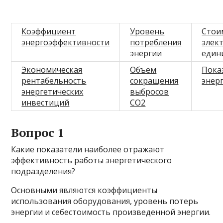
Коэффициент
Уровень
Стои
энергоэффективности
потребления
элек
энергии
един
Экономическая
Объем
Пока
рентабельность
сокращения
энер
энергетических
выбросов
инвестиций
CO2
Вопрос 1
Какие показатели наиболее отражают
эффективность работы энергетического
подразделения?
Основными являются коэффициенты
использования оборудования, уровень потерь
энергии и себестоимость произведенной энергии.