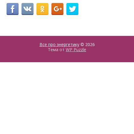
Все про энергетику
© 2026
Тема от
WP Puzzle