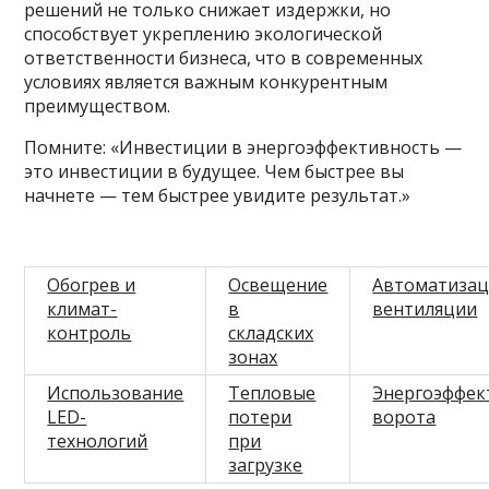
решений не только снижает издержки, но
способствует укреплению экологической
ответственности бизнеса, что в современных
условиях является важным конкурентным
преимуществом.
Помните: «Инвестиции в энергоэффективность —
это инвестиции в будущее. Чем быстрее вы
начнете — тем быстрее увидите результат.»
Обогрев и
Освещение
Автоматизац
климат-
в
вентиляции
контроль
складских
зонах
Использование
Тепловые
Энергоэффек
LED-
потери
ворота
технологий
при
загрузке