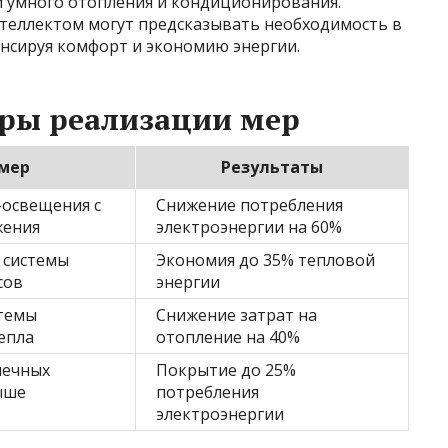
й умного отопления и кондиционирования.
нтеллектом могут предсказывать необходимость в
нсируя комфорт и экономию энергии.
еры реализации мер
мер
Результаты
-освещения с
Снижение потребления
жения
электроэнергии на 60%
 системы
Экономия до 35% тепловой
сов
энергии
темы
Снижение затрат на
епла
отопление на 40%
нечных
Покрытие до 25%
ыше
потребления
электроэнергии