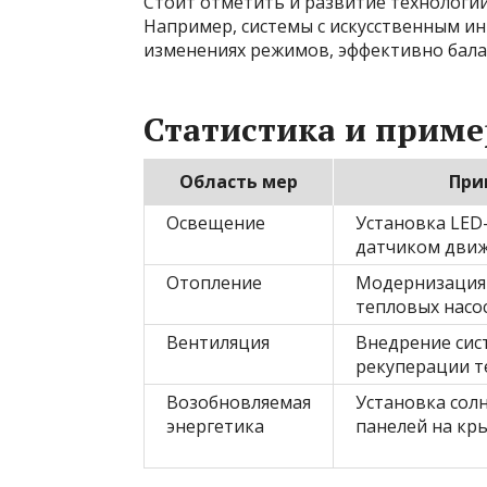
Стоит отметить и развитие технологи
Например, системы с искусственным и
изменениях режимов, эффективно бала
Статистика и прим
Область мер
При
Освещение
Установка LED
датчиком дви
Отопление
Модернизация
тепловых насо
Вентиляция
Внедрение сис
рекуперации т
Возобновляемая
Установка сол
энергетика
панелей на кр