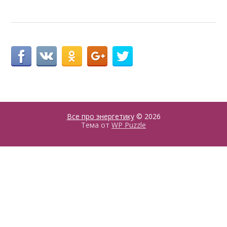
Все про энергетику
© 2026
Тема от
WP Puzzle