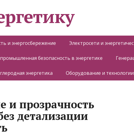
ергетику
ть и энергосбережение
Электросети и энергетиче
 промышленная безопасность в энергетике
Генера
глеродная энергетика
Оборудование и технологии
е и прозрачность
без детализации
ть