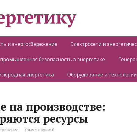
ергетику
ть и энергосбережение
Электросети и энергетиче
 промышленная безопасность в энергетике
Генера
глеродная энергетика
Оборудование и технологии
е на производстве:
еряются ресурсы
бережение
Комментарии: 0