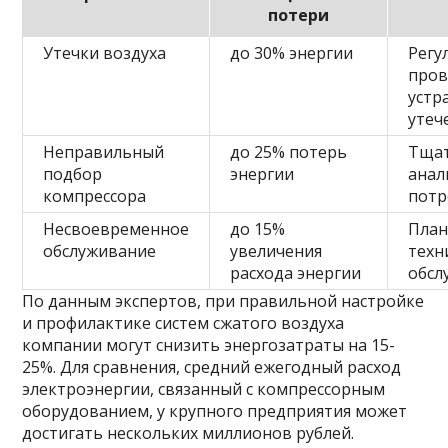
потери
Утечки воздуха
до 30% энергии
Регу
пров
устр
утеч
Неправильный
до 25% потерь
Тща
подбор
энергии
анал
компрессора
потр
Несвоевременное
до 15%
План
обслуживание
увеличения
техн
расхода энергии
обсл
По данным экспертов, при правильной настройке
и профилактике систем сжатого воздуха
компании могут снизить энергозатраты на 15-
25%. Для сравнения, средний ежегодный расход
электроэнергии, связанный с компрессорным
оборудованием, у крупного предприятия может
достигать нескольких миллионов рублей.