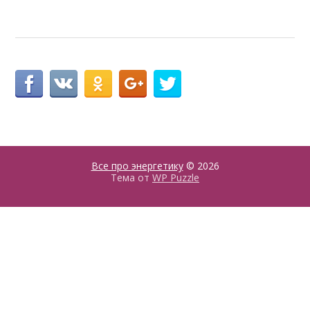
Все про энергетику
© 2026
Тема от
WP Puzzle