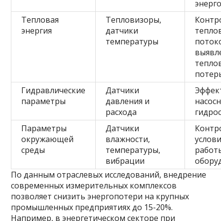
энерг
Тепловая
Тепловизоры,
Контр
энергия
датчики
тепло
температуры
поток
выявл
тепло
потер
Гидравлические
Датчики
Эффек
параметры
давления и
насосн
расхода
гидро
Параметры
Датчики
Контр
окружающей
влажности,
услов
среды
температуры,
работ
вибрации
обору
По данным отраслевых исследований, внедрение
современных измерительных комплексов
позволяет снизить энергопотери на крупных
промышленных предприятиях до 15-20%.
Например, в энергетическом секторе при