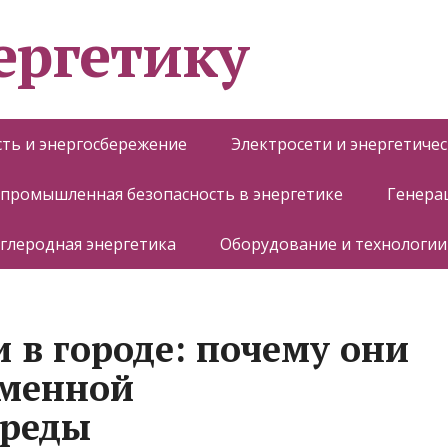
ергетику
ть и энергосбережение
Электросети и энергетиче
 промышленная безопасность в энергетике
Генера
глеродная энергетика
Оборудование и технологии
 в городе: почему они
еменной
среды