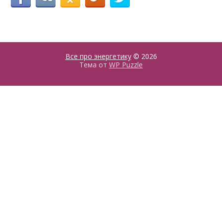
Все про энергетику
© 2026
Тема от
WP Puzzle