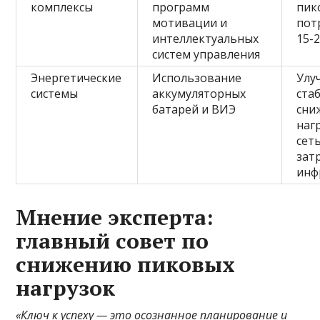
комплексы
программ
пик
мотивации и
пот
интеллектуальных
15-
систем управления
Энергетические
Использование
Улу
системы
аккумуляторных
ста
батарей и ВИЭ
сни
наг
сет
зат
инф
Мнение эксперта:
главный совет по
снижению пиковых
нагрузок
«Ключ к успеху — это осознанное планирование и