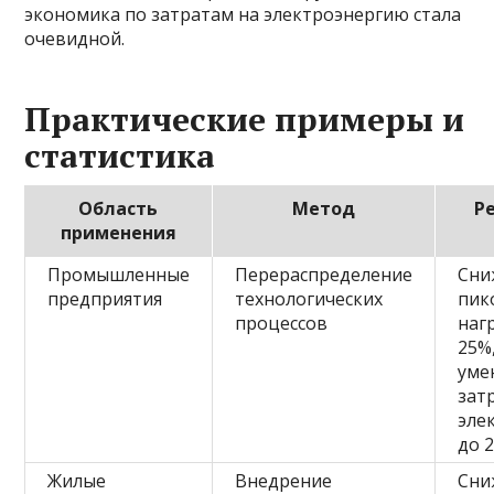
экономика по затратам на электроэнергию стала
очевидной.
Практические примеры и
статистика
Область
Метод
Р
применения
Промышленные
Перераспределение
Сни
предприятия
технологических
пик
процессов
наг
25%
уме
зат
эле
до 
Жилые
Внедрение
Сни