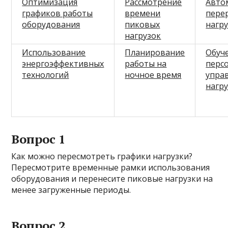
Оптимизация
Рассмотрение
Авто
графиков работы
времени
пере
оборудования
пиковых
нагр
нагрузок
Использование
Планирование
Обуч
энергоэффективных
работы на
перс
технологий
ночное время
упра
нагр
Вопрос 1
Как можно пересмотреть графики нагрузки?
Пересмотрите временные рамки использования
оборудования и перенесите пиковые нагрузки на
менее загруженные периоды.
Вопрос 2