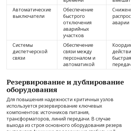
времени
вмешат
Автоматические
Обеспечение
Снижен
выключатели
быстрого
распро
отключения
аварии
аварийных
участков
Системы
Обеспечение
Коорди
диспетчерской
связи между
действи
связи
персоналом и
быстра
автоматикой
переда
Резервирование и дублирование
оборудования
Для повышения надежности критичных узлов
используется резервирование ключевых
компонентов: источников питания,
трансформаторов, линий передачи. В случае
выхода из строя основного оборудования резерв