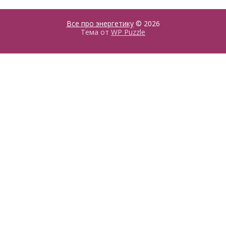
Все про энергетику
© 2026
Тема от
WP Puzzle