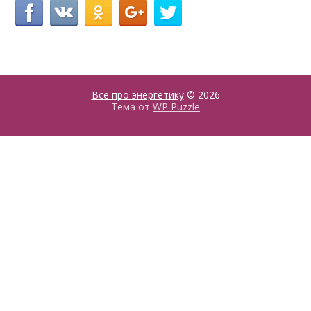
Все про энергетику
© 2026
Тема от
WP Puzzle