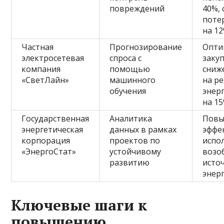
повреждений
40%,
поте
на 1
Частная
Прогнозирование
Опти
электросетевая
спроса с
заку
компания
помощью
сниж
«СветЛайн»
машинного
на р
обучения
энер
на 1
Государственная
Аналитика
Пов
энергетическая
данных в рамках
эффе
корпорация
проектов по
испо
«ЭнергоСтат»
устойчивому
возо
развитию
исто
энер
Ключевые шаги к
повышению