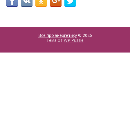
Все про энергетику
© 2026
Тема от
WP Puzzle