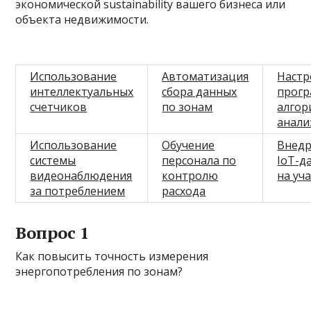
экономической sustainability вашего бизнеса или
объекта недвижимости.
Использование
Автоматизация
Настр
интеллектуальных
сбора данных
прог
счетчиков
по зонам
алгор
анали
Использование
Обучение
Внед
системы
персонала по
IoT-д
видеонаблюдения
контролю
на уч
за потреблением
расхода
Вопрос 1
Как повысить точность измерения
энергопотребления по зонам?