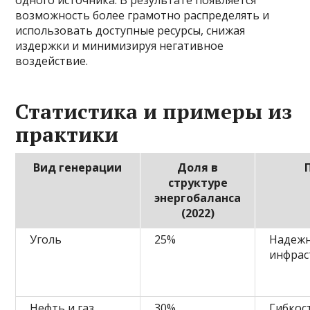
одного источника. В результате появляется
возможность более грамотно распределять и
использовать доступные ресурсы, снижая
издержки и минимизируя негативное
воздействие.
Статистика и примеры из
практики
Вид генерации
Доля в
структуре
энергобаланса
(2022)
Уголь
25%
Надежн
инфрас
Нефть и газ
30%
Гибкос