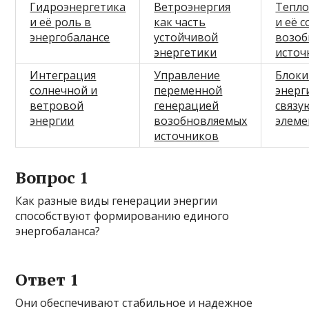
Гидроэнергетика
Ветроэнергия
Тепло
и её роль в
как часть
и её 
энергобалансе
устойчивой
возо
энергетики
источ
Интеграция
Управление
Блоки
солнечной и
переменной
энерг
ветровой
генерацией
связ
энергии
возобновляемых
элеме
источников
Вопрос 1
Как разные виды генерации энергии
способствуют формированию единого
энергобаланса?
Ответ 1
Они обеспечивают стабильное и надежное