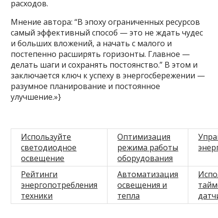
расходов.
Мнение автора: “В эпоху ограниченных ресурсов
самый эффективный способ — это не ждать чудес
и больших вложений, а начать с малого и
постепенно расширять горизонты. Главное —
делать шаги и сохранять постоянство.” В этом и
заключается ключ к успеху в энергосбережении —
разумное планирование и постоянное
улучшение.»}
Используйте
Оптимизация
Упра
светодиодное
режима работы
энер
освещение
оборудования
Рейтинги
Автоматизация
Испо
энергопотребления
освещения и
тайм
техники
тепла
датч