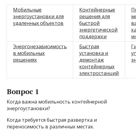
Мобильные
Контейнерные
П
энергоустановки для
решения для
м
удаленных объектов
быстрой
в
энергетической
к
поддержки
и
Энергонезависимость
Быстрая
Г
в мобильных
установка и
у
решениях
демонтаж
э
контейнерных
электростанций
Вопрос 1
Когда важна мобильность контейнерной
энергоустановки?
Когда требуется быстрая развертка и
переносимость в различных местах.