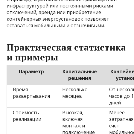
инфраструктурой или постоянными рисками
отключений, аренда или приобретение
контейнерных энергоустановок позволяет
оставаться мобильными и отзывчивыми.
Практическая статистика
и примеры
Параметр
Капитальные
Контейн
решения
устано
Время
Несколько
От нескол
развертывания
месяцев
часов до 1
дней
Стоимость
Высокая,
Менее
реализации
включая
затратная
монтаж и
счет
подключение
мобильно