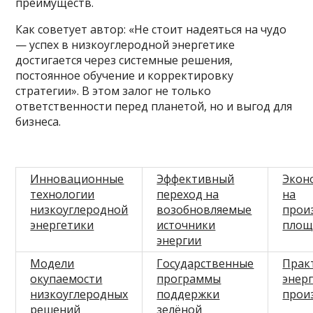
преимуществ.
Как советует автор: «Не стоит надеяться на чудо
— успех в низкоуглеродной энергетике
достигается через системные решения,
постоянное обучение и корректировку
стратегии». В этом залог не только
ответственности перед планетой, но и выгод для
бизнеса.
Инновационные
Эффективный
Экон
технологии
переход на
на
низкоуглеродной
возобновляемые
прои
энергетики
источники
площ
энергии
Модели
Государственные
Прак
окупаемости
программы
энер
низкоуглеродных
поддержки
прои
решений
зелёной