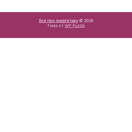
Все про энергетику
© 2026
Тема от
WP Puzzle