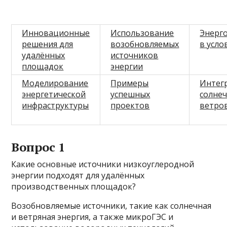
Инновационные
Использование
Энерг
решения для
возобновляемых
в усло
удалённых
источников
площадок
энергии
Моделирование
Примеры
Интег
энергетической
успешных
солнеч
инфраструктуры
проектов
ветро
Вопрос 1
Какие основные источники низкоуглеродной
энергии подходят для удалённых
производственных площадок?
Возобновляемые источники, такие как солнечная
и ветряная энергия, а также микроГЭС и