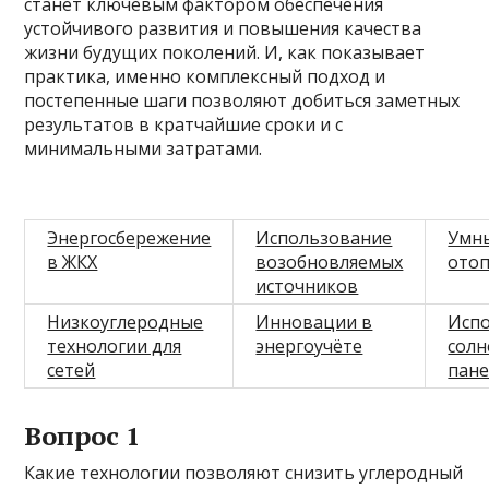
станет ключевым фактором обеспечения
устойчивого развития и повышения качества
жизни будущих поколений. И, как показывает
практика, именно комплексный подход и
постепенные шаги позволяют добиться заметных
результатов в кратчайшие сроки и с
минимальными затратами.
Энергосбережение
Использование
Умн
в ЖКХ
возобновляемых
ото
источников
Низкоуглеродные
Инновации в
Исп
технологии для
энергоучёте
солн
сетей
пан
Вопрос 1
Какие технологии позволяют снизить углеродный