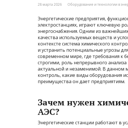
28 марта 2026
Оборудование и технологии в эне
Энергетические предприятия, функци
электростанциях, играют ключевую рол
энергоснабжения. Одним из важнейших 
качества используемых веществ и усло
контексте система химического контр
и устранить потенциальные угрозы дл
современном мире, где требования к б
строгими, роль непрерывного анализа 
актуальной и незаменимой. В данном 
контроль, какие виды оборудования ис
преимущества он дает предприятиям.
Зачем нужен химиче
АЭС?
Энергетические станции работают в ус