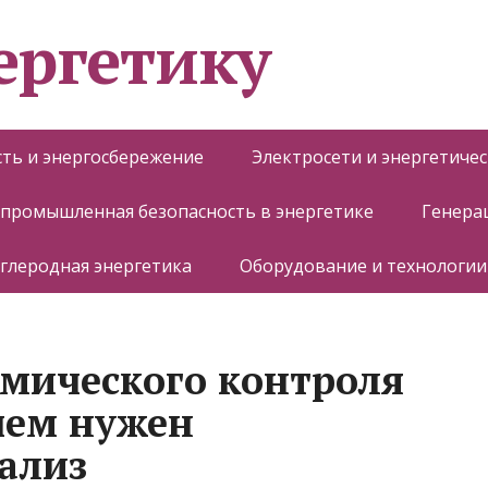
ергетику
ть и энергосбережение
Электросети и энергетиче
 промышленная безопасность в энергетике
Генера
глеродная энергетика
Оборудование и технологии
мического контроля
ачем нужен
ализ