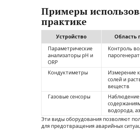
Примеры использов
практике
Устройство
Область 
Параметрические
Контроль во
анализаторы pH и
парогенерат
ORP
Кондуктиметры
Измерение 
солей и рас
веществ
Газовые сенсоры
Наблюдение
содержаниям
водорода, а
Эти виды оборудования позволяют по
для предотвращения аварийных ситуа