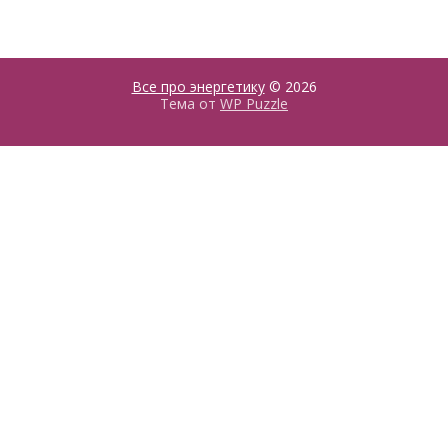
Все про энергетику
© 2026
Тема от
WP Puzzle