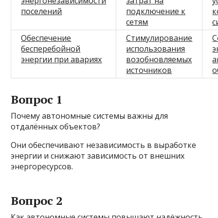
энергонезависимости
затрат на
у
поселений
подключение к
к
сетям
с
Обеспечение
Стимулирование
С
бесперебойной
использования
э
энергии при авариях
возобновляемых
а
источников
о
Вопрос 1
Почему автономные системы важны для
отдалённых объектов?
Они обеспечивают независимость в выработке
энергии и снижают зависимость от внешних
энергоресурсов.
Вопрос 2
Как автономные системы повышают надёжность