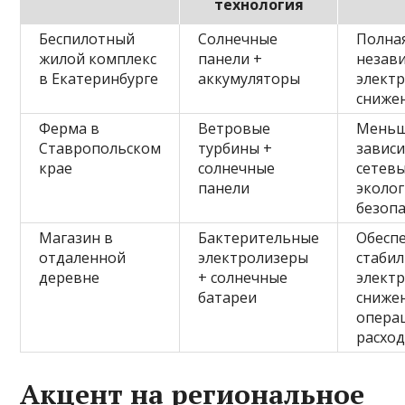
технология
Беспилотный
Солнечные
Полна
жилой комплекс
панели +
незав
в Екатеринбурге
аккумуляторы
элект
сниже
Ферма в
Ветровые
Мень
Ставропольском
турбины +
зависи
крае
солнечные
сетевы
панели
эколог
безоп
Магазин в
Бактерительные
Обесп
отдаленной
электролизеры
стаби
деревне
+ солнечные
элект
батареи
сниже
опера
расхо
Акцент на региональное