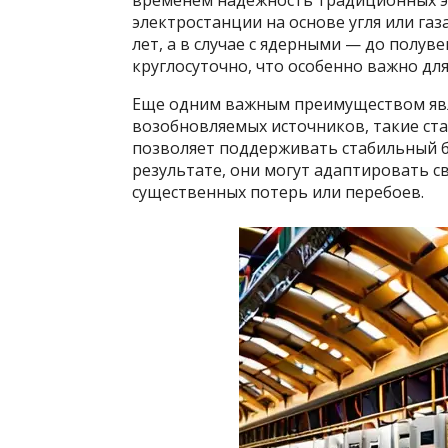
временем надежность традиционных э
электростанции на основе угля или га
лет, а в случае с ядерными — до полув
круглосуточно, что особенно важно дл
Еще одним важным преимуществом явля
возобновляемых источников, такие ста
позволяет поддерживать стабильный б
результате, они могут адаптировать с
существенных потерь или перебоев.