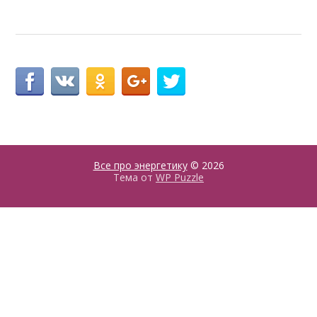
Все про энергетику
© 2026
Тема от
WP Puzzle