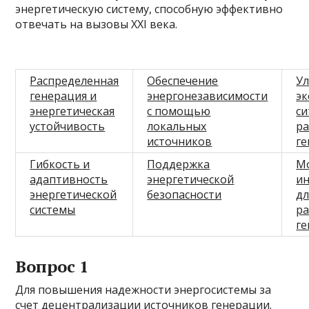
энергетическую систему, способную эффективно
отвечать на вызовы XXI века.
Распределенная
Обеспечение
У
генерация и
энергонезависимости
эк
энергетическая
с помощью
си
устойчивость
локальных
р
источников
г
Гибкость и
Поддержка
М
адаптивность
энергетической
и
энергетической
безопасности
дл
системы
р
г
Вопрос 1
Для повышения надежности энергосистемы за
счет децентрализации источников генерации.