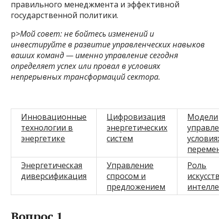
правильного менеджмента и эффективной
государственной политики.
p>
Мой совет: не бойтесь изменений и
инвестируйте в развитие управленческих навыков
ваших команд — именно управление сегодня
определяет успех или провал в условиях
непрерывных трансформаций сектора.
Инновационные
Цифровизация
Модели
технологии в
энергетических
управле
энергетике
систем
условия
переме
Энергетическая
Управление
Роль
диверсификация
спросом и
искусст
предложением
интелле
Вопрос 1