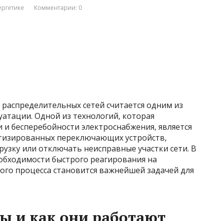
ергетике
Комментарии: 0
 распределительных сетей считается одним из
атации. Одной из технологий, которая
 и бесперебойности электроснабжения, является
тизированных переключающих устройств,
узку или отключать неисправные участки сети. В
обходимости быстрого реагирования на
ого процесса становится важнейшей задачей для
ры и как они работают