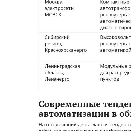
Москва,
Компактные
электросети
автотрансф
МОЭСК
реклоузеры с
автоматичес
диагностиро
Сибирский
Высоковоль
регион,
реклоузеры 
Красноярскэнерго
автоматико
Ленинградская
Модульные р
область,
для распред
Ленэнерго
пунктов
Современные тенде
автоматизации в об
На сегодняшний день главная тенденци