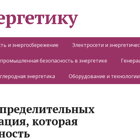
ергетику
ть и энергосбережение
Электросети и энергетиче
 промышленная безопасность в энергетике
Генера
глеродная энергетика
Оборудование и технологии
спределительных
ация, которая
ность