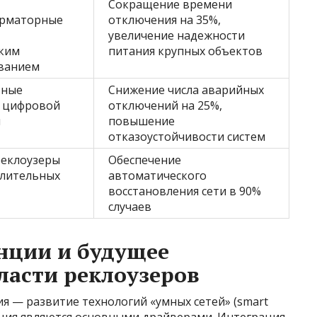
Сокращение времени
орматорные
отключения на 35%,
увеличение надежности
ким
питания крупных объектов
ванием
тные
Снижение числа аварийных
с цифровой
отключений на 25%,
й
повышение
отказоустойчивости систем
еклоузеры
Обеспечение
елительных
автоматического
восстановления сети в 90%
случаев
нции и будущее
ласти реклоузеров
я — развитие технологий «умных сетей» (smart