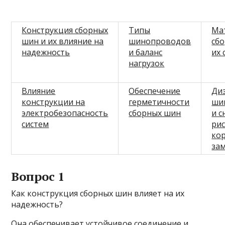
Конструкция сборных
Типы
Ма
шин и их влияние на
шинопроводов
сб
надежность
и баланс
их 
нагрузок
Влияние
Обеспечение
Ди
конструкции на
герметичности
ши
электробезопасность
сборных шин
и 
систем
ри
ко
за
Вопрос 1
Как конструкция сборных шин влияет на их
надежность?
Она обеспечивает устойчивое соединение и