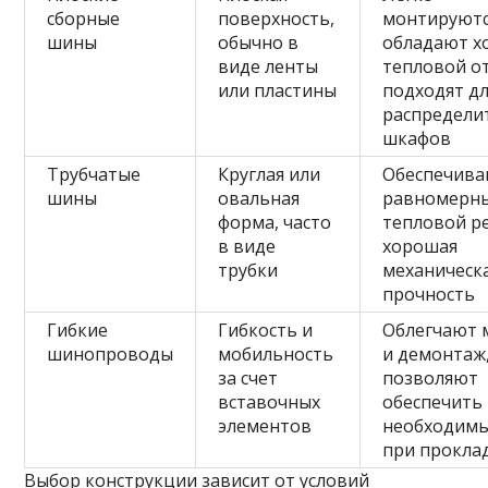
сборные
поверхность,
монтируютс
шины
обычно в
обладают х
виде ленты
тепловой о
или пластины
подходят д
распредели
шкафов
Трубчатые
Круглая или
Обеспечив
шины
овальная
равномерн
форма, часто
тепловой р
в виде
хорошая
трубки
механическ
прочность
Гибкие
Гибкость и
Облегчают 
шинопроводы
мобильность
и демонтаж
за счет
позволяют
вставочных
обеспечить
элементов
необходимы
при прокла
Выбор конструкции зависит от условий