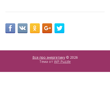
Все про энергетику
© 2026
Тема от
WP Puzzle