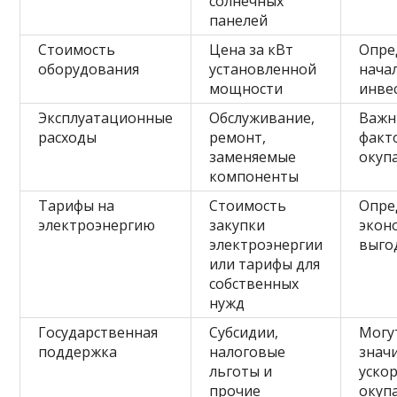
солнечных
панелей
Стоимость
Цена за кВт
Опре
оборудования
установленной
нача
мощности
инве
Эксплуатационные
Обслуживание,
Важ
расходы
ремонт,
факт
заменяемые
окуп
компоненты
Тарифы на
Стоимость
Опре
электроэнергию
закупки
экон
электроэнергии
выго
или тарифы для
собственных
нужд
Государственная
Субсидии,
Могу
поддержка
налоговые
знач
льготы и
уско
прочие
окуп