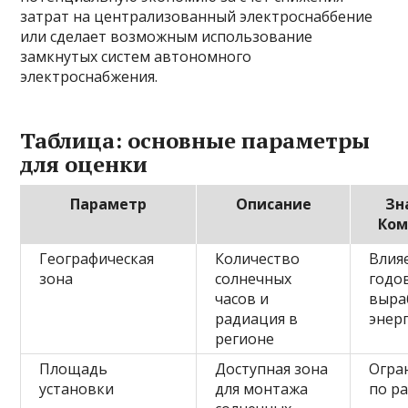
затрат на централизованный электроснаббение
или сделает возможным использование
замкнутых систем автономного
электроснабжения.
Таблица: основные параметры
для оценки
Параметр
Описание
Зн
Ком
Географическая
Количество
Влия
зона
солнечных
годо
часов и
выра
радиация в
энер
регионе
Площадь
Доступная зона
Огра
установки
для монтажа
по р