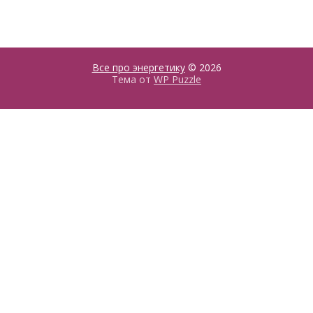
Все про энергетику
© 2026
Тема от
WP Puzzle