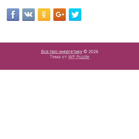
Все про энергетику
© 2026
Тема от
WP Puzzle