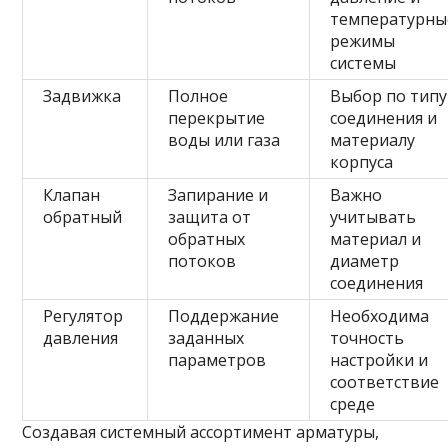
температурны
режимы
системы
Задвижка
Полное
Выбор по типу
перекрытие
соединения и
воды или газа
материалу
корпуса
Клапан
Запирание и
Важно
обратный
защита от
учитывать
обратных
материал и
потоков
диаметр
соединения
Регулятор
Поддержание
Необходима
давления
заданных
точность
параметров
настройки и
соответствие
среде
Создавая системный ассортимент арматуры,