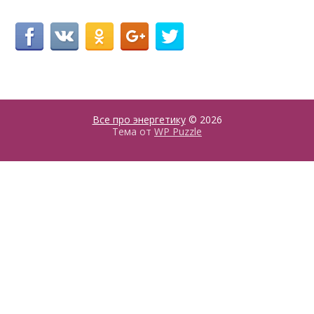
Все про энергетику
© 2026
Тема от
WP Puzzle