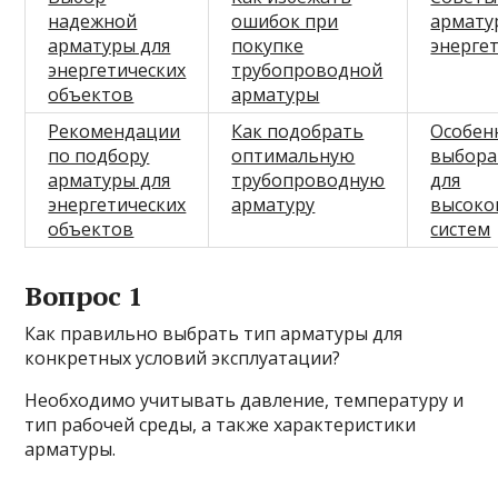
надежной
ошибок при
армату
арматуры для
покупке
энерге
энергетических
трубопроводной
объектов
арматуры
Рекомендации
Как подобрать
Особен
по подбору
оптимальную
выбора
арматуры для
трубопроводную
для
энергетических
арматуру
высоко
объектов
систем
Вопрос 1
Как правильно выбрать тип арматуры для
конкретных условий эксплуатации?
Необходимо учитывать давление, температуру и
тип рабочей среды, а также характеристики
арматуры.