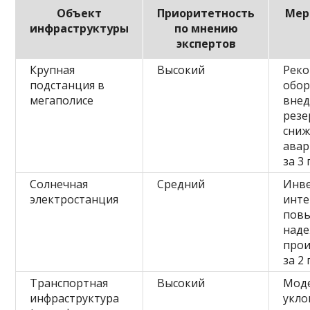
Объект
Приоритетность
Мер
инфраструктуры
по мнению
экспертов
Крупная
Высокий
Реко
подстанция в
обор
мегаполисе
вне
резе
сниж
авар
за 3 
Солнечная
Средний
Инве
электростанция
инте
пов
наде
прои
за 2 
Транспортная
Высокий
Моде
инфраструктура
укло