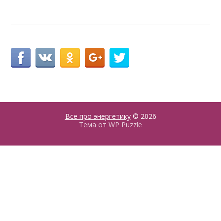
Все про энергетику
© 2026
Тема от
WP Puzzle