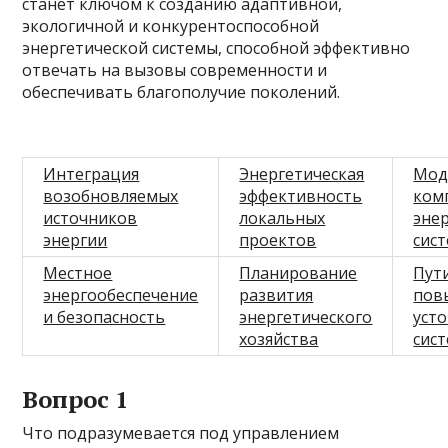
станет ключом к созданию адаптивной,
экологичной и конкурентоспособной
энергетической системы, способной эффективно
отвечать на вызовы современности и
обеспечивать благополучие поколений.
Интеграция
Энергетическая
Мод
возобновляемых
эффективность
ком
источников
локальных
эне
энергии
проектов
сис
Местное
Планирование
Пут
энергообеспечение
развития
пов
и безопасность
энергетического
уст
хозяйства
сис
Вопрос 1
Что подразумевается под управлением