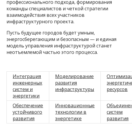
профессионального подхода, формирования
команды специалистов и четкой стратегии
взаимодействия всех участников
инфраструктурного проекта.
Пусть будущее городов будет умным,
энергосберегающим и безопасным — и единая
модель управления инфраструктурой станет
неотъемлемой частью этого процесса.
Интеграция
Моделирование
Оптимиза
инженерных
развития
энергетич
систем и
инфраструктуры
ресурсов
энергетики
Обеспечение
Инновационные
Объедине
устойчивого
технологии в
систем
развития
энергетике
развития