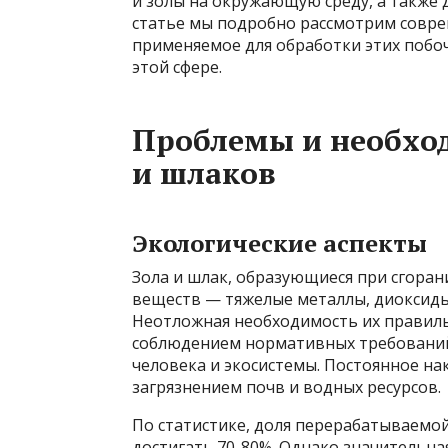
и золы на окружающую среду, а также 
статье мы подробно рассмотрим совре
применяемое для обработки этих побо
этой сфере.
Проблемы и необхо
и шлаков
Экологические аспекты
Зола и шлак, образующиеся при сгора
веществ — тяжелые металлы, диоксиды,
Неотложная необходимость их правиль
соблюдением нормативных требований,
человека и экосистемы. Постоянное н
загрязнением почв и водных ресурсов.
По статистике, доля перерабатываемо
достигать 70-80%. Однако значительна