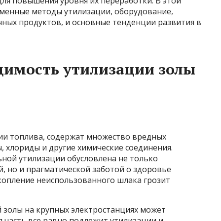
для повышения уровня их переработки. В этой
менные методы утилизации, оборудование,
чных продуктов, и основные тенденции развития в
димость утилизации золы
нии топлива, содержат множество вредных
 хлориды и другие химические соединения.
ной утилизации обусловлена не только
 но и прагматической заботой о здоровье
акопление неиспользованного шлака грозит
й золы на крупных электростанциях может
я часть все равно подлежит утилизации и