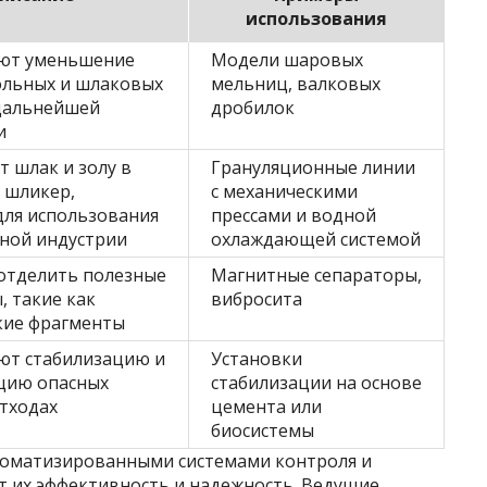
использования
ют уменьшение
Модели шаровых
ольных и шлаковых
мельниц, валковых
 дальнейшей
дробилок
и
 шлак и золу в
Грануляционные линии
 шликер,
с механическими
для использования
прессами и водной
ьной индустрии
охлаждающей системой
отделить полезные
Магнитные сепараторы,
 такие как
вибросита
кие фрагменты
ют стабилизацию и
Установки
цию опасных
стабилизации на основе
тходах
цемента или
биосистемы
оматизированными системами контроля и
т их эффективность и надежность. Ведущие