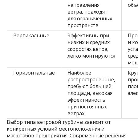
направления
объ
ветра, подходят
для ограниченных
пространств
Вертикальные
Эффективны при
Про
низких и средних
и к
скоростях ветра,
уст
легко монтируются
сре
мощ
Горизонтальные
Наиболее
Кру
распространенные,
про
требуют большей
пло
площади, высокая
эле
эффективность
при постоянных
ветрах
Выбор типа ветровой турбины зависит от
конкретных условий местоположения и
масштабов предприятия. Современные решения