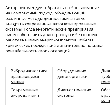
Автор рекомендует обратить особое внимание
на комплексный подход, объединяющий
различные методы диагностики, а также
внедрять современные автоматизированные
системы. Тогда энергетические предприятия
смогут обеспечить долгосрочную и безопасную
работу значимых энергокомплексов, избегая
критических последствий и значительно повышая
рентабельность своих операций.
Вибродиагностика
Оборудование
Диа
вращающихся
для энергетики
турб
машин
ген
Современные
Диагностические
Обс
вибродатчики
системы
вра
маш