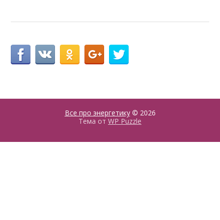
Все про энергетику
© 2026
Тема от
WP Puzzle