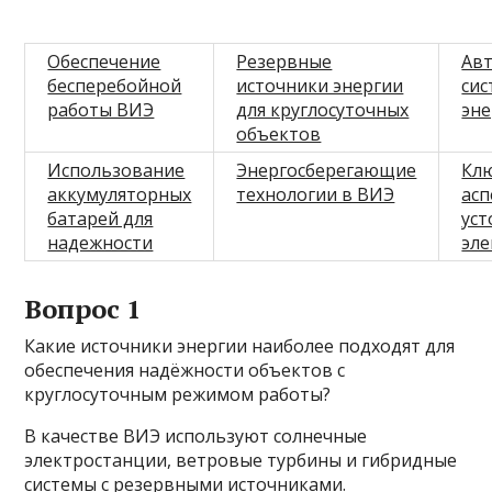
Обеспечение
Резервные
Ав
бесперебойной
источники энергии
си
работы ВИЭ
для круглосуточных
эн
объектов
Использование
Энергосберегающие
Кл
аккумуляторных
технологии в ВИЭ
ас
батарей для
ус
надежности
эл
Вопрос 1
Какие источники энергии наиболее подходят для
обеспечения надёжности объектов с
круглосуточным режимом работы?
В качестве ВИЭ используют солнечные
электростанции, ветровые турбины и гибридные
системы с резервными источниками.