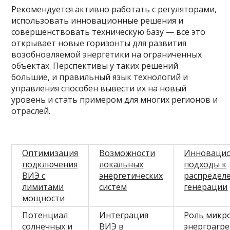
Рекомендуется активно работать с регуляторами,
использовать инновационные решения и
совершенствовать техническую базу — всё это
открывает новые горизонты для развития
возобновляемой энергетики на ограниченных
объектах. Перспективы у таких решений
большие, и правильный язык технологий и
управления способен вывести их на новый
уровень и стать примером для многих регионов и
отраслей.
Оптимизация
Возможности
Инноваци
подключения
локальных
подходы к
ВИЭ с
энергетических
распредел
лимитами
систем
генерации
мощности
Потенциал
Интеграция
Роль микро
солнечных и
ВИЭ в
энергоагр