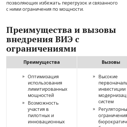
позволяющих избежать перегрузок и связанного
с ними ограничения по мощности.
Преимущества и вызовы
внедрения ВИЭ с
ограничениями
Преимущества
Вызовы
Оптимизация
Высокие
использования
первоначал
лимитированных
инвестиции
мощностей
модерниза
систем
Возможность
участия в
Регуляторн
пилотных и
ограничения
инновационных
бюрократич