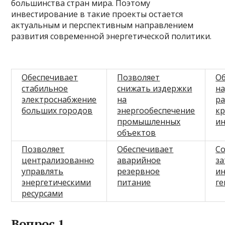
большинства стран мира. Поэтому
инвестирование в такие проекты остается
актуальным и перспективным направлением
развития современной энергетической политики.
Обеспечивает
Позволяет
О
стабильное
снижать издержки
н
электроснабжение
на
ра
больших городов
энергообеспечение
кр
промышленных
и
объектов
Позволяет
Обеспечивает
С
централизованно
аварийное
за
управлять
резервное
ин
энергетическими
питание
г
ресурсами
Вопрос 1