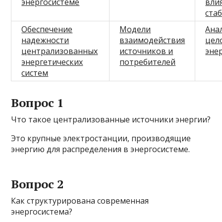
энергосистеме
вли
ста
Обеспечение
Модели
Ана
надежности
взаимодействия
цел
централизованных
источников и
эне
энергетических
потребителей
систем
Вопрос 1
Что такое централизованные источники энергии?
Это крупные электростанции, производящие
энергию для распределения в энергосистеме.
Вопрос 2
Как структурирована современная
энергосистема?