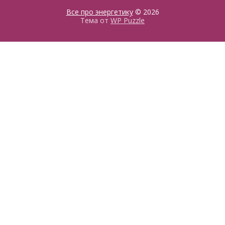
Все про энергетику
© 2026
Тема от
WP Puzzle