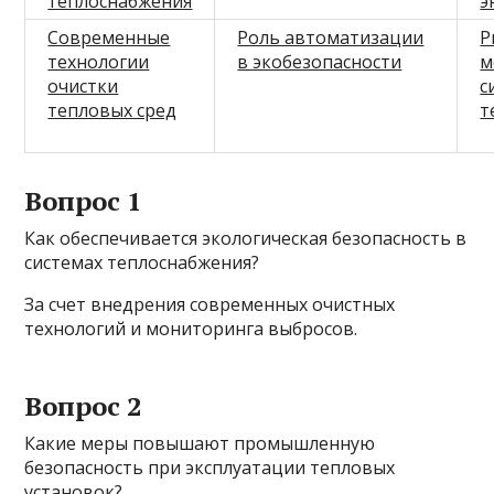
теплоснабжения
э
Современные
Роль автоматизации
Р
технологии
в экобезопасности
м
очистки
с
тепловых сред
т
Вопрос 1
Как обеспечивается экологическая безопасность в
системах теплоснабжения?
За счет внедрения современных очистных
технологий и мониторинга выбросов.
Вопрос 2
Какие меры повышают промышленную
безопасность при эксплуатации тепловых
установок?