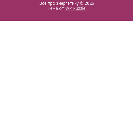
Все про энергетику
© 2026
Тема от
WP Puzzle