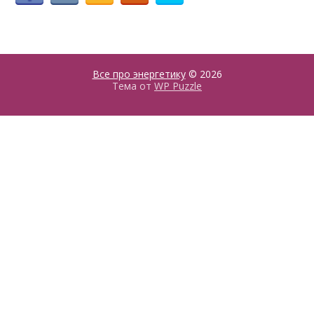
Все про энергетику
© 2026
Тема от
WP Puzzle