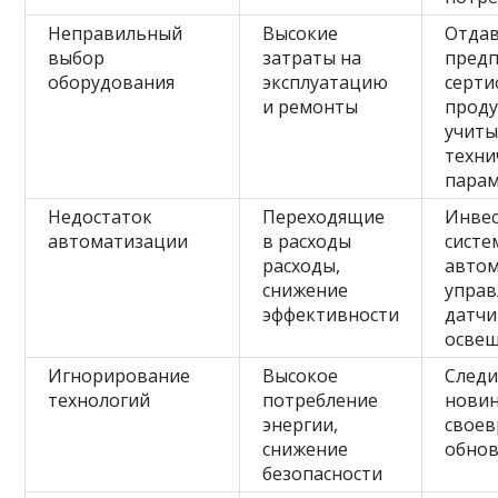
Неправильный
Высокие
Отда
выбор
затраты на
пред
оборудования
эксплуатацию
серт
и ремонты
проду
учит
техни
пара
Недостаток
Переходящие
Инвес
автоматизации
в расходы
систе
расходы,
автом
снижение
управ
эффективности
датчи
осве
Игнорирование
Высокое
Следи
технологий
потребление
новин
энергии,
свое
снижение
обнов
безопасности